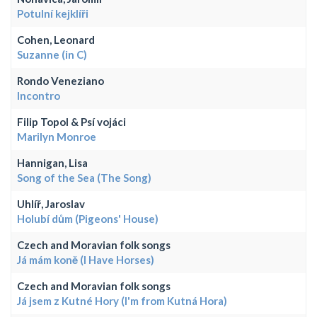
Potulní kejklíři
Cohen, Leonard
Suzanne (in C)
Rondo Veneziano
Incontro
Filip Topol & Psí vojáci
Marilyn Monroe
Hannigan, Lisa
Song of the Sea (The Song)
Uhlíř, Jaroslav
Holubí dům (Pigeons' House)
Czech and Moravian folk songs
Já mám koně (I Have Horses)
Czech and Moravian folk songs
Já jsem z Kutné Hory (I'm from Kutná Hora)