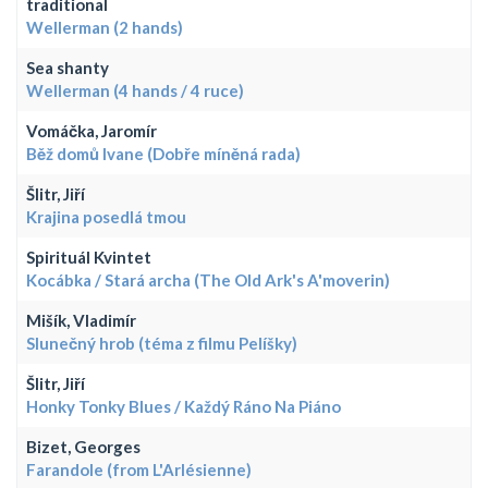
traditional
Wellerman (2 hands)
Sea shanty
Wellerman (4 hands / 4 ruce)
Vomáčka, Jaromír
Běž domů Ivane (Dobře míněná rada)
Šlitr, Jiří
Krajina posedlá tmou
Spirituál Kvintet
Kocábka / Stará archa (The Old Ark's A'moverin)
Mišík, Vladimír
Slunečný hrob (téma z filmu Pelíšky)
Šlitr, Jiří
Honky Tonky Blues / Každý Ráno Na Piáno
Bizet, Georges
Farandole (from L'Arlésienne)