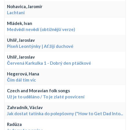
Nohavica, Jaromír
Lachtani
Mládek, Ivan
Medvědi nevědí (obtížnější verze)
Uhlíř, Jaroslav
Píseň Leontýnky | Ať žijí duchové
Uhlíř, Jaroslav
Červená Karkulka 1 - Dobrý den ptáčkové
Hegerová, Hana
Čím dál tím víc
Czech and Moravian folk songs
Už je to uděláno / To je zlaté posvícení
Zahradník, Václav
Jak dostat tatínka do polepšovny ("How to Get Dad Into...
Radůza