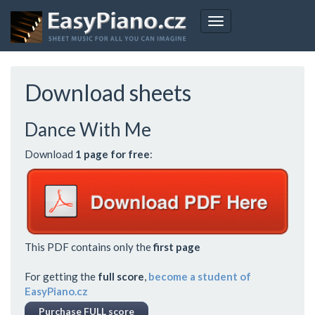
Skip
to
Toggle
main
navigation
content
Download sheets
Dance With Me
Download
1 page for free
:
This PDF contains only the
first page
For getting the
full score
,
become a student of
EasyPiano.cz
Purchase FULL score