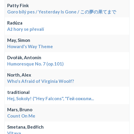
Patty Fink
Goro bílý pes / Yesterday Is Gone / この夢の果てまで
Radůza
Až hory se převalí
May, Simon
Howard's Way Theme
Dvořák, Antonín
Humoresque No. 7 (op.101)
North, Alex
Who's Afraid of Virginia Woolf?
traditional
Hej, Sokoly! ("Hey Falcons", "Гей соколи...
Mars, Bruno
Count On Me
Smetana, Bedřich
Vltava