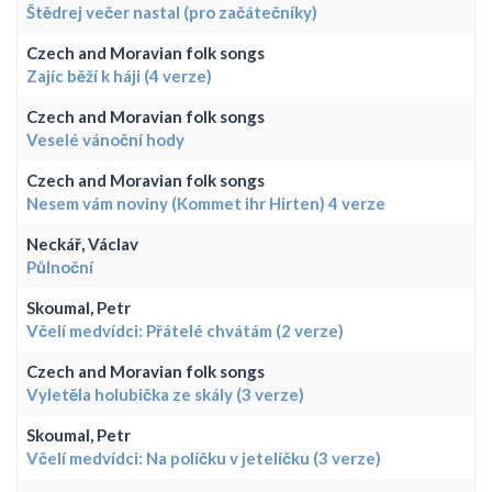
Štědrej večer nastal (pro začátečníky)
Czech and Moravian folk songs
Zajíc běží k háji (4 verze)
Czech and Moravian folk songs
Veselé vánoční hody
Czech and Moravian folk songs
Nesem vám noviny (Kommet ihr Hirten) 4 verze
Neckář, Václav
Půlnoční
Skoumal, Petr
Včelí medvídci: Přátelé chvátám (2 verze)
Czech and Moravian folk songs
Vyletěla holubička ze skály (3 verze)
Skoumal, Petr
Včelí medvídci: Na políčku v jetelíčku (3 verze)