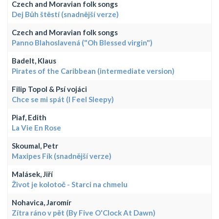
Czech and Moravian folk songs
Dej Bůh štěstí (snadnější verze)
Czech and Moravian folk songs
Panno Blahoslavená ("Oh Blessed virgin")
Badelt, Klaus
Pirates of the Caribbean (intermediate version)
Filip Topol & Psí vojáci
Chce se mi spát (I Feel Sleepy)
Piaf, Edith
La Vie En Rose
Skoumal, Petr
Maxipes Fík (snadnější verze)
Malásek, Jiří
Život je kolotoč - Starci na chmelu
Nohavica, Jaromír
Zítra ráno v pět (By Five O'Clock At Dawn)