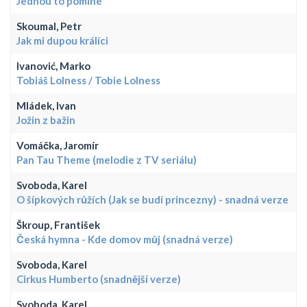
Jednou to pomine
Skoumal, Petr
Jak mi dupou králíci
Ivanović, Marko
Tobiáš Lolness / Tobie Lolness
Mládek, Ivan
Jožin z bažin
Vomáčka, Jaromír
Pan Tau Theme (melodie z TV seriálu)
Svoboda, Karel
O šípkových růžích (Jak se budí princezny) - snadná verze
Škroup, František
Česká hymna - Kde domov můj (snadná verze)
Svoboda, Karel
Cirkus Humberto (snadnější verze)
Svoboda, Karel