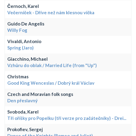
Černoch, Karel
Večerníček - Dříve než nám klesnou víčka
Guido De Angelis
Willy Fog
Vivaldi, Antonio
Spring (Jaro)
Giacchino, Michael
Vzhůru do oblak / Married Life (from "Up")
Christmas
Good King Wenceslas / Dobrý král Václav
Czech and Moravian folk songs
Den přeslavný
Svoboda, Karel
Tři oříšky pro Popelku (tři verze pro začátečníky) - Drei...
Prokofiev, Sergej
Dance of the Knights (Romeo and Juliet)