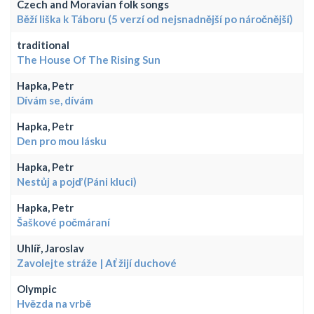
Czech and Moravian folk songs
Běží liška k Táboru (5 verzí od nejsnadnější po náročnější)
traditional
The House Of The Rising Sun
Hapka, Petr
Dívám se, dívám
Hapka, Petr
Den pro mou lásku
Hapka, Petr
Nestůj a pojď (Páni kluci)
Hapka, Petr
Šaškové počmáraní
Uhlíř, Jaroslav
Zavolejte stráže | Ať žijí duchové
Olympic
Hvězda na vrbě