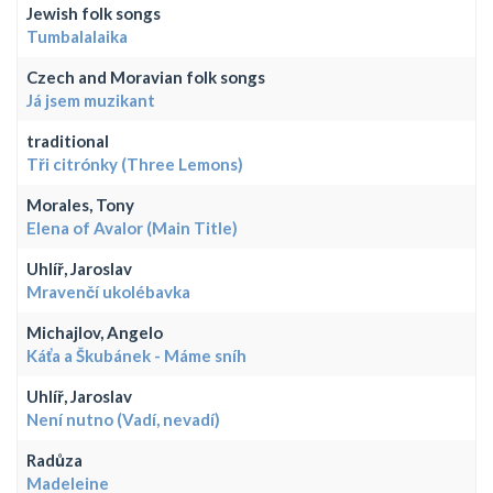
Jewish folk songs
Tumbalalaika
Czech and Moravian folk songs
Já jsem muzikant
traditional
Tři citrónky (Three Lemons)
Morales, Tony
Elena of Avalor (Main Title)
Uhlíř, Jaroslav
Mravenčí ukolébavka
Michajlov, Angelo
Káťa a Škubánek - Máme sníh
Uhlíř, Jaroslav
Není nutno (Vadí, nevadí)
Radůza
Madeleine