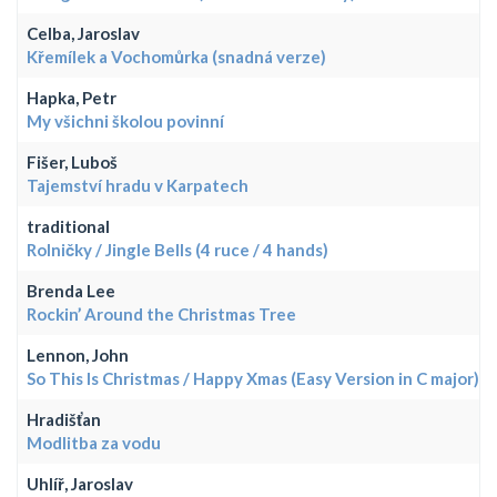
Celba, Jaroslav
Křemílek a Vochomůrka (snadná verze)
Hapka, Petr
My všichni školou povinní
Fišer, Luboš
Tajemství hradu v Karpatech
traditional
Rolničky / Jingle Bells (4 ruce / 4 hands)
Brenda Lee
Rockin’ Around the Christmas Tree
Lennon, John
So This Is Christmas / Happy Xmas (Easy Version in C major)
Hradišťan
Modlitba za vodu
Uhlíř, Jaroslav