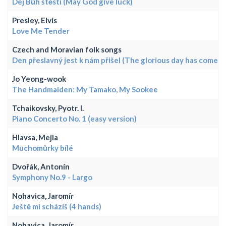
Dej Bůh štěstí (May God give luck)
Presley, Elvis
Love Me Tender
Czech and Moravian folk songs
Den přeslavný jest k nám přišel (The glorious day has come...
Jo Yeong-wook
The Handmaiden: My Tamako, My Sookee
Tchaikovsky, Pyotr. I.
Piano Concerto No. 1 (easy version)
Hlavsa, Mejla
Muchomůrky bílé
Dvořák, Antonín
Symphony No.9 - Largo
Nohavica, Jaromír
Ještě mi scházíš (4 hands)
Nohavica, Jaromír