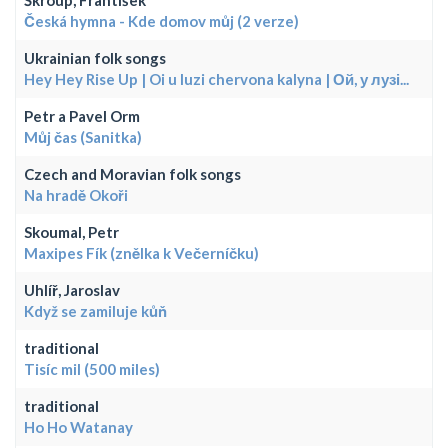
Škroup, František
Česká hymna - Kde domov můj (2 verze)
Ukrainian folk songs
Hey Hey Rise Up | Oi u luzi chervona kalyna | Ой, у лузі...
Petr a Pavel Orm
Můj čas (Sanitka)
Czech and Moravian folk songs
Na hradě Okoři
Skoumal, Petr
Maxipes Fík (znělka k Večerníčku)
Uhlíř, Jaroslav
Když se zamiluje kůň
traditional
Tisíc mil (500 miles)
traditional
Ho Ho Watanay