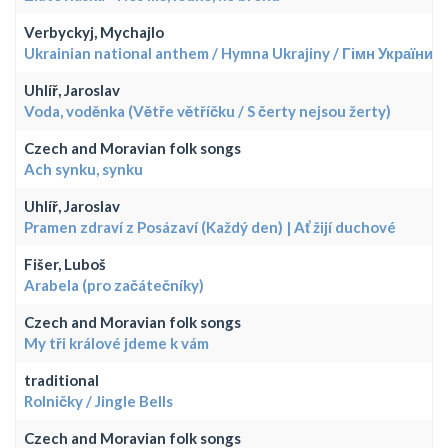
Verbyckyj, Mychajlo
Ukrainian national anthem / Hymna Ukrajiny / Гімн України
Uhlíř, Jaroslav
Voda, voděnka (Větře větříčku / S čerty nejsou žerty)
Czech and Moravian folk songs
Ach synku, synku
Uhlíř, Jaroslav
Pramen zdraví z Posázaví (Každý den) | Ať žijí duchové
Fišer, Luboš
Arabela (pro začátečníky)
Czech and Moravian folk songs
My tři králové jdeme k vám
traditional
Rolničky / Jingle Bells
Czech and Moravian folk songs