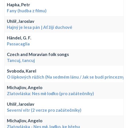
Hapka, Petr
Fany (hudba z filmu)
Uhlíř, Jaroslav
Hajný je lesa pán | Ať žijí duchové
Händel, G. F.
Passacaglia
Czech and Moravian folk songs
Tancuj, tancuj
Svoboda, Karel
O šípkových růžích (Na sedmém lánu / Jak se budí princezny)
Michajlov, Angelo
Zlatovláska: Nes mě loďko (pro začátečníky)
Uhlíř, Jaroslav
Severní vítr (2 verze pro začátečníky)
Michajlov, Angelo
Zlatovláska - Nes mě, loďko, ke břehu