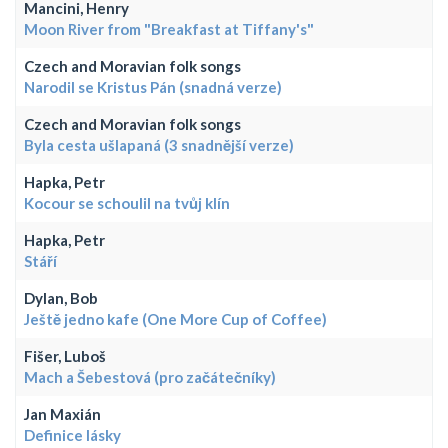
Mancini, Henry
Moon River from "Breakfast at Tiffany's"
Czech and Moravian folk songs
Narodil se Kristus Pán (snadná verze)
Czech and Moravian folk songs
Byla cesta ušlapaná (3 snadnější verze)
Hapka, Petr
Kocour se schoulil na tvůj klín
Hapka, Petr
Stáří
Dylan, Bob
Ještě jedno kafe (One More Cup of Coffee)
Fišer, Luboš
Mach a Šebestová (pro začátečníky)
Jan Maxián
Definice lásky