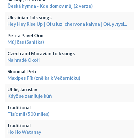
Česká hymna - Kde domov můj (2 verze)
Ukrainian folk songs
Hey Hey Rise Up | Oi u luzi chervona kalyna | Ой, у лузі...
Petr a Pavel Orm
Můj čas (Sanitka)
Czech and Moravian folk songs
Na hradě Okoři
Skoumal, Petr
Maxipes Fík (znělka k Večerníčku)
Uhlíř, Jaroslav
Když se zamiluje kůň
traditional
Tisíc mil (500 miles)
traditional
Ho Ho Watanay