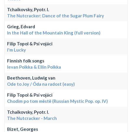
Tchaikovsky, Pyotr. I.
The Nutcracker: Dance of the Sugar Plum Fairy
Grieg, Edvard
In the Hall of the Mountain King (full version)
Filip Topol & Psí vojáci
I'm Lucky
Finnish folk songs
Ievan Polkka & Ellin Polkka
Beethoven, Ludwig van
Ode to Joy / Óda na radost (easy)
Filip Topol & Psí vojáci
Chodim po tom městě (Russian Mystic Pop. op. IV)
Tchaikovsky, Pyotr. I.
The Nutcracker - March
Bizet, Georges