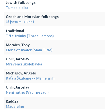
Jewish folk songs
Tumbalalaika
Czech and Moravian folk songs
Já jsem muzikant
traditional
Tři citrónky (Three Lemons)
Morales, Tony
Elena of Avalor (Main Title)
Uhlíř, Jaroslav
Mravenčí ukolébavka
Michajlov, Angelo
Káťa a Škubánek - Máme sníh
Uhlíř, Jaroslav
Není nutno (Vadí, nevadí)
Radůza
Madeleine