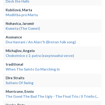
Deck the Halls
Kubišová, Marta
Modlitba pro Martu
Nohavica, Jaromír
Kometa (The Comet)
Asonance
Dva Havrani / An Alarc'h (Breton folk song)
Michajlov, Angelo
Chobotnice z 2. patra (easy/snadná verze)
traditional
When The Saints Go Marching In
Dire Straits
Sultans Of Swing
Morricone, Ennio
The Good The Bad The Ugly - The Final Trio / Il Triello (...
Hapka, Petr