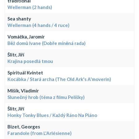
traditional
Wellerman (2 hands)
Sea shanty
Wellerman (4 hands / 4 ruce)
Vomáčka, Jaromír
Běž domů Ivane (Dobře míněná rada)
Šlitr, Jiří
Krajina posedlá tmou
Spirituál Kvintet
Kocábka / Stará archa (The Old Ark's A'moverin)
Mišík, Vladimír
Slunečný hrob (téma z filmu Pelíšky)
Šlitr, Jiří
Honky Tonky Blues / Každý Ráno Na Piáno
Bizet, Georges
Farandole (from L'Arlésienne)