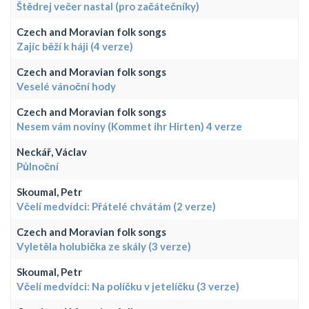
Štědrej večer nastal (pro začátečníky)
Czech and Moravian folk songs
Zajíc běží k háji (4 verze)
Czech and Moravian folk songs
Veselé vánoční hody
Czech and Moravian folk songs
Nesem vám noviny (Kommet ihr Hirten) 4 verze
Neckář, Václav
Půlnoční
Skoumal, Petr
Včelí medvídci: Přátelé chvátám (2 verze)
Czech and Moravian folk songs
Vyletěla holubička ze skály (3 verze)
Skoumal, Petr
Včelí medvídci: Na políčku v jetelíčku (3 verze)