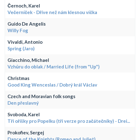
Černoch, Karel
Večerníček - Dříve než nám klesnou víčka
Guido De Angelis
Willy Fog
Vivaldi, Antonio
Spring (Jaro)
Giacchino, Michael
Vzhůru do oblak / Married Life (from "Up")
Christmas
Good King Wenceslas / Dobrý král Václav
Czech and Moravian folk songs
Den přeslavný
Svoboda, Karel
Tři oříšky pro Popelku (tři verze pro začátečníky) - Drei...
Prokofiev, Sergej
Dance of the Knights (Romeo and Juliet)