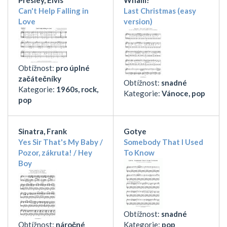
Can't Help Falling in
Last Christmas (easy
Love
version)
Obtížnost:
pro úplné
začátečníky
Obtížnost:
snadné
Kategorie:
1960s, rock,
Kategorie:
Vánoce, pop
pop
Sinatra, Frank
Gotye
Yes Sir That's My Baby /
Somebody That I Used
Pozor, zákruta! / Hey
To Know
Boy
Obtížnost:
snadné
Obtížnost:
náročné
Kategorie:
pop