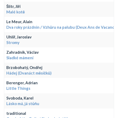
Šlitr, Jiří
Malé kotě
Le Meur, Alain
Dva roky prázdnin / Vzhůru na palubu (Deux Ans de Vacances
Uhlíř, Jaroslav
Stromy
Zahradník, Václav
Sladké mámení
Brzobohatý, Ondřej
Hádej (Dvanáct měsíčků)
Berenger, Adrian
Little Things
Svoboda, Karel
Lásko má, já stůňu
traditional