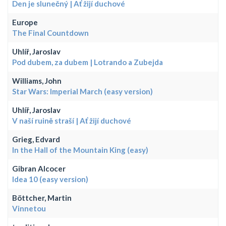
Den je slunečný | Ať žijí duchové
Europe
The Final Countdown
Uhlíř, Jaroslav
Pod dubem, za dubem | Lotrando a Zubejda
Williams, John
Star Wars: Imperial March (easy version)
Uhlíř, Jaroslav
V naší ruině straší | Ať žijí duchové
Grieg, Edvard
In the Hall of the Mountain King (easy)
Gibran Alcocer
Idea 10 (easy version)
Böttcher, Martin
Vinnetou