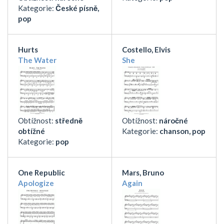
Kategorie:
České písně,
pop
Hurts
Costello, Elvis
The Water
She
Obtížnost:
středně
Obtížnost:
náročné
obtížné
Kategorie:
chanson, pop
Kategorie:
pop
One Republic
Mars, Bruno
Apologize
Again