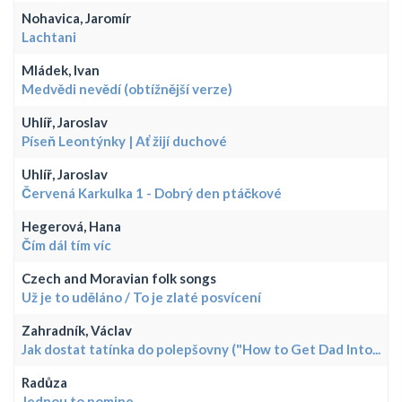
Nohavica, Jaromír
Lachtani
Mládek, Ivan
Medvědi nevědí (obtížnější verze)
Uhlíř, Jaroslav
Píseň Leontýnky | Ať žijí duchové
Uhlíř, Jaroslav
Červená Karkulka 1 - Dobrý den ptáčkové
Hegerová, Hana
Čím dál tím víc
Czech and Moravian folk songs
Už je to uděláno / To je zlaté posvícení
Zahradník, Václav
Jak dostat tatínka do polepšovny ("How to Get Dad Into...
Radůza
Jednou to pomine