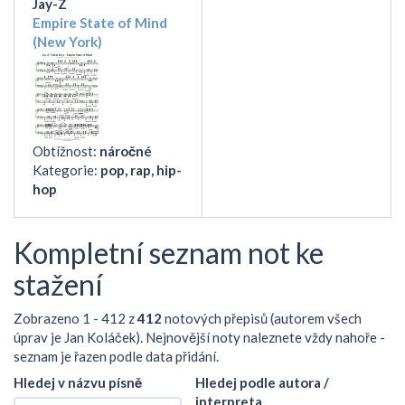
Jay-Z
Empire State of Mind
(New York)
Obtížnost:
náročné
Kategorie:
pop, rap, hip-
hop
Kompletní seznam not ke
stažení
Zobrazeno 1 - 412 z
412
notových přepisů (autorem všech
úprav je Jan Koláček). Nejnovější noty naleznete vždy nahoře -
seznam je řazen podle data přidání.
Hledej v názvu písně
Hledej podle autora /
interpreta