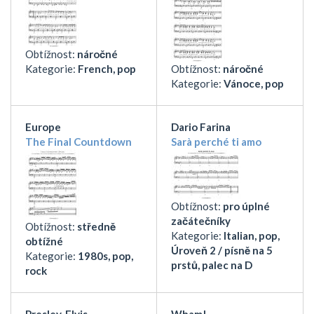
Obtížnost:
náročné
Kategorie:
French, pop
Obtížnost:
náročné
Kategorie:
Vánoce, pop
Europe
Dario Farina
The Final Countdown
Sarà perché ti amo
Obtížnost:
pro úplné
začátečníky
Obtížnost:
středně
Kategorie:
Italian, pop,
obtížné
Úroveň 2 / písně na 5
Kategorie:
1980s, pop,
prstů, palec na D
rock
Presley, Elvis
Wham!