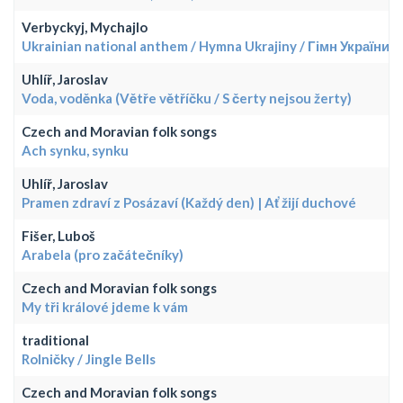
Verbyckyj, Mychajlo
Ukrainian national anthem / Hymna Ukrajiny / Гімн України
Uhlíř, Jaroslav
Voda, voděnka (Větře větříčku / S čerty nejsou žerty)
Czech and Moravian folk songs
Ach synku, synku
Uhlíř, Jaroslav
Pramen zdraví z Posázaví (Každý den) | Ať žijí duchové
Fišer, Luboš
Arabela (pro začátečníky)
Czech and Moravian folk songs
My tři králové jdeme k vám
traditional
Rolničky / Jingle Bells
Czech and Moravian folk songs