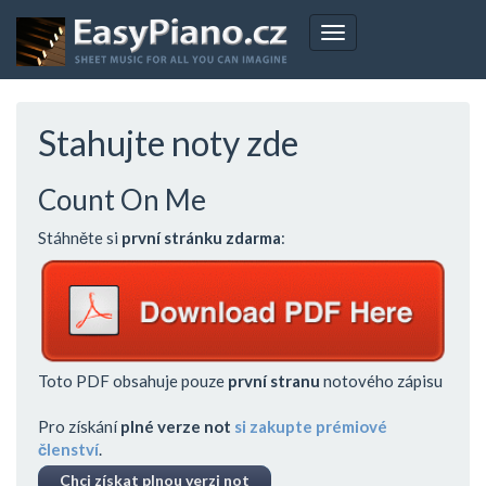
Přejít
k
Toggle
hlavnímu
navigation
obsahu
Stahujte noty zde
Count On Me
Stáhněte si
první stránku zdarma
:
Toto PDF obsahuje pouze
první stranu
notového zápisu
Pro získání
plné verze not
si zakupte prémiové
členství
.
Chci získat plnou verzi not