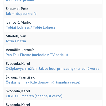
Skoumal, Petr
Jak mi dupou králíci
Ivanović, Marko
Tobiáš Lolness / Tobie Lolness
Mládek, Ivan
Jožin z bažin
Vomáčka, Jaromír
Pan Tau Theme (melodie z TV seriálu)
Svoboda, Karel
O šípkových růžích (Jak se budí princezny) - snadná verze
Škroup, František
Česká hymna - Kde domov můj (snadná verze)
Svoboda, Karel
Cirkus Humberto (snadnější verze)
Svoboda, Karel