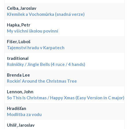
Celba, Jaroslav
Křemílek a Vochomůrka (snadná verze)
Hapka, Petr
My všichni školou povinní
Fišer, Luboš
Tajemství hradu v Karpatech
traditional
Rolničky / Jingle Bells (4 ruce / 4 hands)
Brenda Lee
Rockin’ Around the Christmas Tree
Lennon, John
So This Is Christmas / Happy Xmas (Easy Version in C major)
Hradišťan
Modlitba za vodu
Uhlíř, Jaroslav