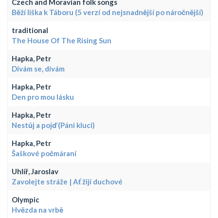
Czech and Moravian folk songs
Běží liška k Táboru (5 verzí od nejsnadnější po náročnější)
traditional
The House Of The Rising Sun
Hapka, Petr
Dívám se, dívám
Hapka, Petr
Den pro mou lásku
Hapka, Petr
Nestůj a pojď (Páni kluci)
Hapka, Petr
Šaškové počmáraní
Uhlíř, Jaroslav
Zavolejte stráže | Ať žijí duchové
Olympic
Hvězda na vrbě