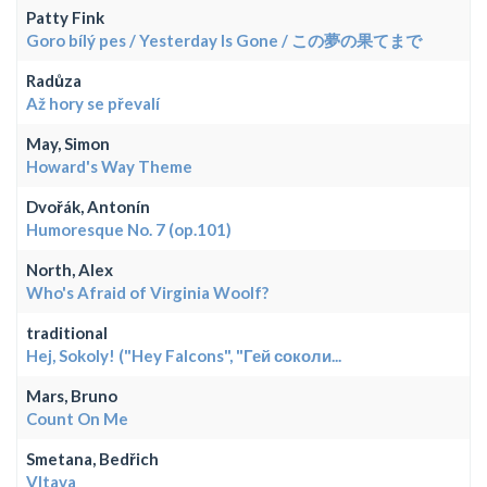
Patty Fink
Goro bílý pes / Yesterday Is Gone / この夢の果てまで
Radůza
Až hory se převalí
May, Simon
Howard's Way Theme
Dvořák, Antonín
Humoresque No. 7 (op.101)
North, Alex
Who's Afraid of Virginia Woolf?
traditional
Hej, Sokoly! ("Hey Falcons", "Гей соколи...
Mars, Bruno
Count On Me
Smetana, Bedřich
Vltava