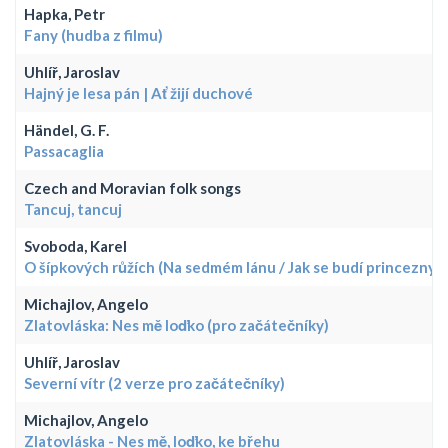
Hapka, Petr
Fany (hudba z filmu)
Uhlíř, Jaroslav
Hajný je lesa pán | Ať žijí duchové
Händel, G. F.
Passacaglia
Czech and Moravian folk songs
Tancuj, tancuj
Svoboda, Karel
O šípkových růžích (Na sedmém lánu / Jak se budí princezny)
Michajlov, Angelo
Zlatovláska: Nes mě loďko (pro začátečníky)
Uhlíř, Jaroslav
Severní vítr (2 verze pro začátečníky)
Michajlov, Angelo
Zlatovláska - Nes mě, loďko, ke břehu